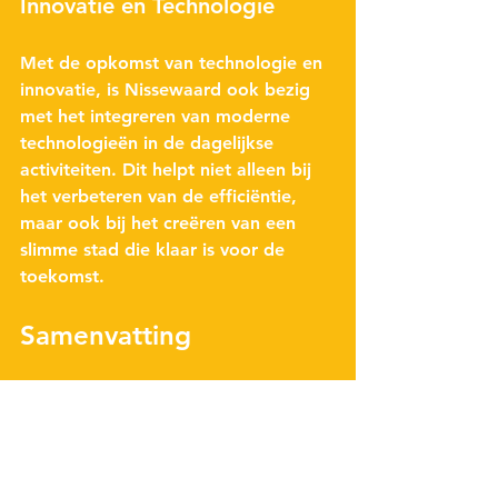
Innovatie en Technologie
Met de opkomst van technologie en 
innovatie, is Nissewaard ook bezig 
met het integreren van moderne 
technologieën in de dagelijkse 
activiteiten. Dit helpt niet alleen bij 
het verbeteren van de efficiëntie, 
maar ook bij het creëren van een 
slimme stad die klaar is voor de 
toekomst.
Samenvatting
Nissewaard is een unieke gemeente 
met een rijke geschiedenis, een 
levendige cultuur en een sterke focus 
op de toekomst. Van de prachtige 