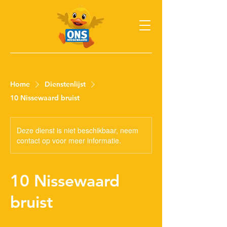
Home
Dienstenlijst
10 Nissewaard bruist
Deze dienst is niet beschikbaar, neem
contact op voor meer informatie.
10 Nissewaard
bruist