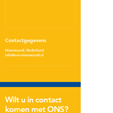
Contactgegevens
Nissewaard, Nederland
info@ons-nissewaard.nl
Wilt u in contact
komen met ONS?