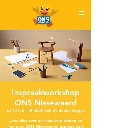
Inspraakworkshop
ONS Nissewaard
zo 15 feb
  |  
Bibliotheek de Boekenlegger
Leer alles over ons nieuwe platform en
hoe u via ONS Nissewaard inspraak kunt