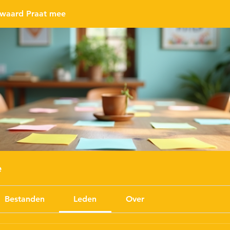
waard Praat mee
e
Bestanden
Leden
Over